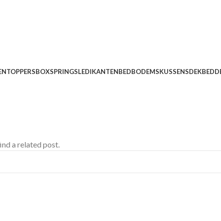
EN
TOPPERS
BOXSPRINGS
LEDIKANTEN
BEDBODEMS
KUSSENS
DEKBEDD
ind a related post.