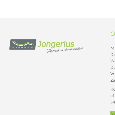
O
M
D
W
D
V
Z
Ko
of
Sl
Na