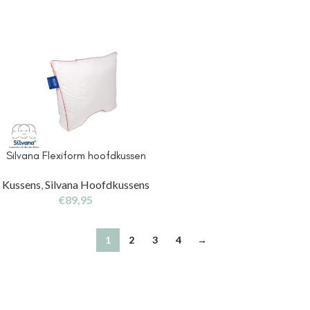
Silvana Flexiform hoofdkussen
Kussens
,
Silvana Hoofdkussens
€
89,95
1
2
3
4
→