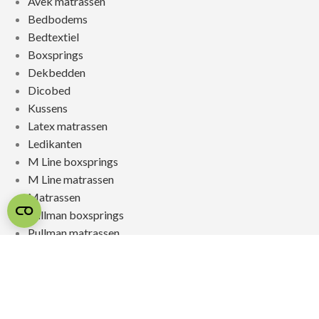
Avek matrassen
Bedbodems
Bedtextiel
Boxsprings
Dekbedden
Dicobed
Kussens
Latex matrassen
Ledikanten
M Line boxsprings
M Line matrassen
Matrassen
Pullman boxsprings
Pullman matrassen
Toppers
Voordeel matrassen