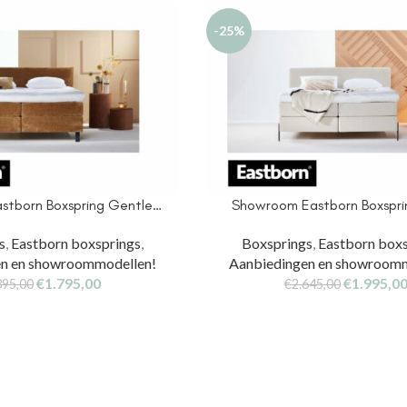
-25%
stborn Boxspring Gentle…
Showroom Eastborn Boxspri
s
,
Eastborn boxsprings
,
Boxsprings
,
Eastborn boxs
en en showroommodellen!
Aanbiedingen en showroomm
€
1.795,00
€
1.995,0
395,00
€
2.645,00