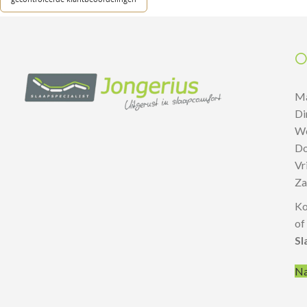
O
M
D
W
D
V
Z
Ko
of
Sl
Na