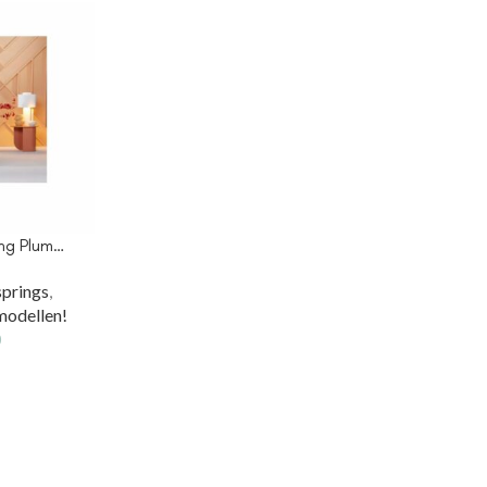
ng Plum…
prings
,
odellen!
0