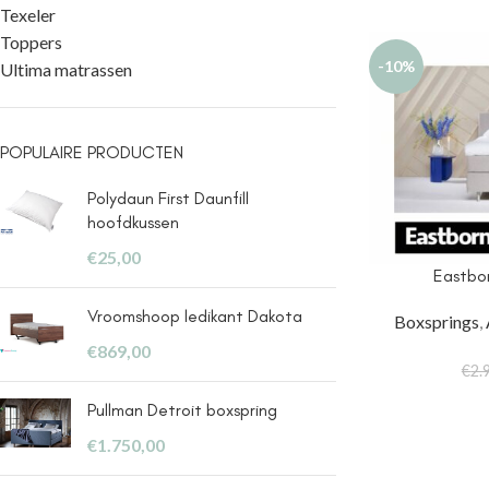
Texeler
Toppers
-10%
Ultima matrassen
POPULAIRE PRODUCTEN
Polydaun First Daunfill
hoofdkussen
€
25,00
Eastbor
Vroomshoop ledikant Dakota
Boxsprings
,
€
869,00
€
2.
Pullman Detroit boxspring
€
1.750,00