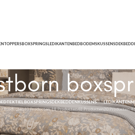
EN
TOPPERS
BOXSPRINGS
LEDIKANTEN
BEDBODEMS
KUSSENS
DEKBEDD
stborn boxspr
BEDTEXTIEL
BOXSPRINGS
DEKBEDDEN
KUSSENS
LEDIKANTEN
M
47 Producten
40 Producten
18 Producten
48 Producten
20 Producten
4
ngs
Eastborn boxsprings