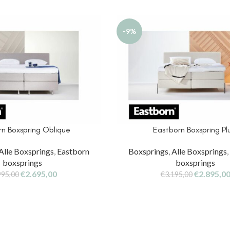
-9%
n Boxspring Oblique
Eastborn Boxspring P
Alle Boxsprings
,
Eastborn
Boxsprings
,
Alle Boxsprings
boxsprings
boxsprings
€
2.695,00
€
2.895,0
995,00
€
3.195,00