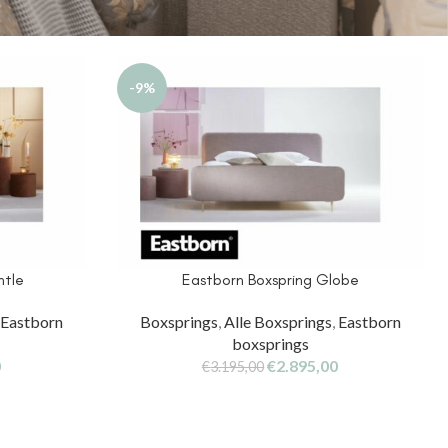
-9%
ntle
Eastborn Boxspring Globe
,
Eastborn
Boxsprings
,
Alle Boxsprings
,
Eastborn
boxsprings
0
€
2.895,00
€
3.195,00