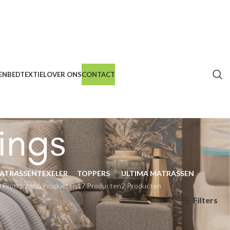
EN
BEDTEXTIEL
OVER ONS
CONTACT
ings
ATRASSEN
TEXELER
TOPPERS
ULTIMA MATRASSEN
3 Producten
6 Producten
17 Producten
2 Producten
Filters
Show
9
12
18
24