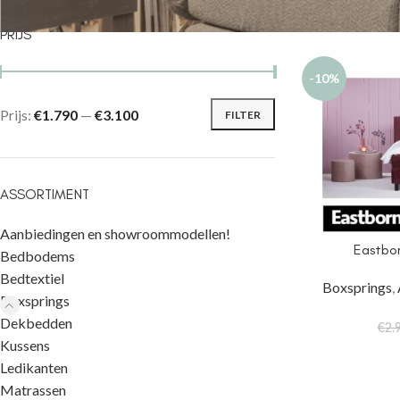
PRIJS
-10%
Prijs:
€1.790
—
€3.100
FILTER
ASSORTIMENT
Aanbiedingen en showroommodellen!
Eastbor
Bedbodems
Bedtextiel
Boxsprings
,
Boxsprings
Dekbedden
€
2.
Kussens
Ledikanten
Matrassen