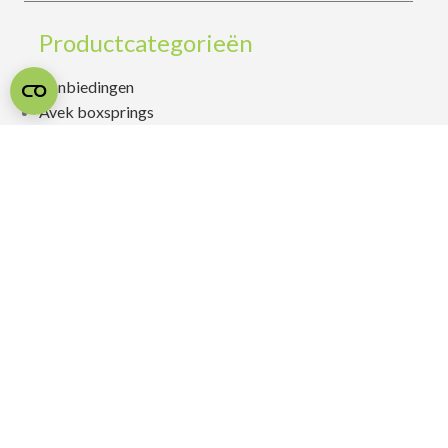
Productcategorieën
Aanbiedingen
Avek boxsprings
Avek matrassen
Bedbodems
Bedtextiel
Boxsprings
Dekbedden
Dicobed
Kussens
Latex matrassen
Ledikanten
M Line boxsprings
M Line matrassen
Matrassen
Pullman boxsprings