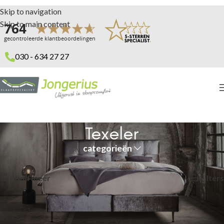
Skip to navigation
Skip to main content
030 - 634 27 27
Texeler
categorieën
Home
Texeler
Toont alle 6 resultaten
Vind meer
Filters