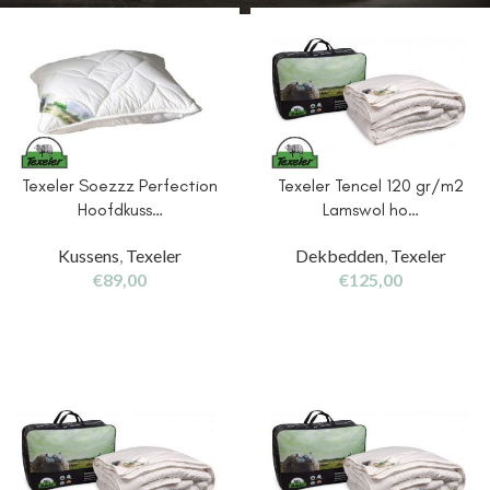
Texeler Soezzz Perfection
Texeler Tencel 120 gr/m2
Hoofdkuss…
Lamswol ho…
Kussens
,
Texeler
Dekbedden
,
Texeler
€
89,00
€
125,00