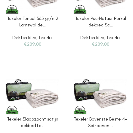
Texeler Tencel 365 gr/m2
Texeler PuurNatuur Perkal
Lamswol de…
dekbed Sc…
Dekbedden
,
Texeler
Dekbedden
,
Texeler
€
209,00
€
209,00
Texeler Slaapzacht satijn
Texeler Bovenste Beste 4-
dekbed La…
Seizoenen …