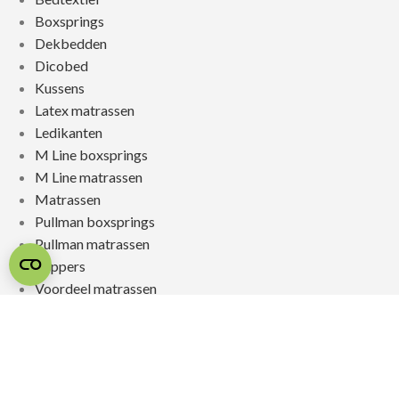
Boxsprings
Dekbedden
Dicobed
Kussens
Latex matrassen
Ledikanten
M Line boxsprings
M Line matrassen
Matrassen
Pullman boxsprings
Pullman matrassen
Toppers
Voordeel matrassen
© 2026 SLAAPSPECIALIST JONGERIUS
REALISATIE & ONDERHOUD:
2BEFRESH
PRIVACYBELEID
/
SITEMAP
/
REVIEWPOLICY /