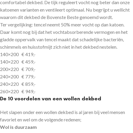
comfortabel dekbed. De tijk reguleert vocht nog beter dan onze
katoenen varianten en ventileert optimaal. Nu begrijpt u wellicht
waarom dit dekbed de Bovenste Beste genoemd wordt.
Ter vergelijking: tencel neemt 50% meer vocht op dan katoen.
Daar komt nog bij dat het vochtabsorberende vermogen en het
gladde oppervalk van tencel maakt dat schadelijke bacteriën,
schimmels en huisstofmijt zich niet in het dekbed nestelen.
140×200 € 419,-
140×220 € 459,-
200×220 € 709,-
240×200 € 779,-
240×220 € 859,-
260×220 € 949,-
De 10 voordelen van een wollen dekbed
Het slapen onder een wollen dekbed is al jaren bij veel mensen
favoriet en wel om de volgende redenen;
Wol is duurzaam