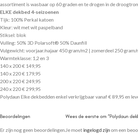
assortiment is wasbaar op 60 graden en te drogen in de droogtro
ELKE dekbed 4-seizoenen
Tijk: 100% Perkal katoen
Kleur: wit met wit paspelband
Stiksel: blok
Vulling: 50% 3D Polarsoft® 50% Daunfill
Vulgewicht: voorjaar/najaar 450 gram/m2 | zomerdeel 250 gram
Warmteklasse: 1,2 en 3
140 x 200 € 149,95
140 x 220 € 179,95
200 x 220 € 249,95
240 x 220 € 299,95
Polydaun Elke dekbedden enkel verkrijgbaar vanaf € 89,95 en le
Beoordelingen
Wees de eerste om “Polydaun dek
Er zijn nog geen beoordelingen.
Je moet
ingelogd zijn
om een beoor