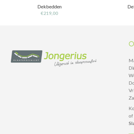
Dekbedden
De
€
219,00
O
M
D
W
D
V
Z
Ko
of
Sl