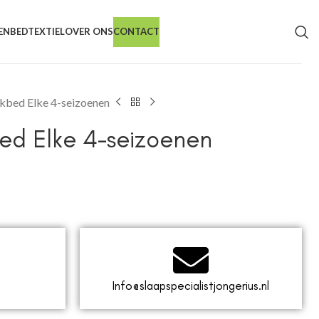
EN
BEDTEXTIEL
OVER ONS
CONTACT
kbed Elke 4-seizoenen
ed Elke 4-seizoenen
Info@slaapspecialistjongerius.nl