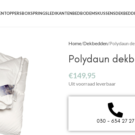
EN
TOPPERS
BOXSPRINGS
LEDIKANTEN
BEDBODEMS
KUSSENS
DEKBEDD
Home
Dekbedden
Polydaun de
Polydaun dekb
€
149,95
Uit voorraad leverbaar
030 - 634 27 27