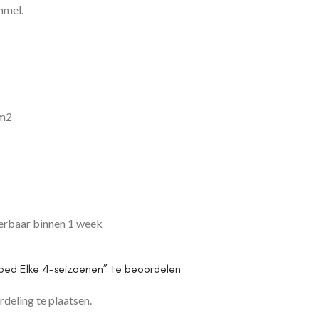
mmel.
/m2
verbaar binnen 1 week
bed Elke 4-seizoenen” te beoordelen
deling te plaatsen.