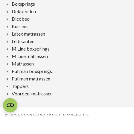
Boxsprings
Dekbedden
Dicobed
Kussens
Latex matrassen
Ledikanten
M Line boxsprings
M Line matrassen
Matrassen
Pullman boxsprings
Pullman matrassen
Toppers
Voordeel matrassen
© 2026 SLAAPSPECIALIST JONGERIUS
REALISATIE & ONDERHOUD:
2BEFRESH
PRIVACYBELEID
/
SITEMAP
/
REVIEWPOLICY /