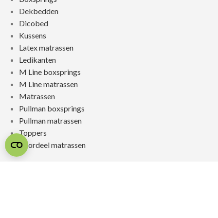
Dekbedden
Dicobed
Kussens
Latex matrassen
Ledikanten
M Line boxsprings
M Line matrassen
Matrassen
Pullman boxsprings
Pullman matrassen
Toppers
Voordeel matrassen
© 2026 SLAAPSPECIALIST JONGERIUS
REALISATIE & ONDERHOUD:
2BEFRESH
PRIVACYBELEID
/
SITEMAP
/
REVIEWPOLICY /
COOKIEBELEID