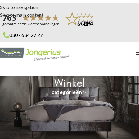
Skip to navigation
Skip to main content
030 - 634 27 27
Winkel
categorieën
Home
Winkel
Resultaat 1–15 van de 245 resultaten wordt getoond
Vind meer
Filters