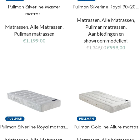
Pullman Silverline Master
Pullman Silverline Royal 90×20…
matras…
Matrassen
,
Alle Matrassen
,
Matrassen
,
Alle Matrassen
,
Pullman matrassen
,
Pullman matrassen
Aanbiedingen en
€
1.199,00
showroommodellen!
€
999,00
€
1.349,00
Pullman Silverline Royal matras…
Pullman Goldline Allure matras
Matrassen
,
Alle Matrassen
,
Matrassen
,
Alle Matrassen
,