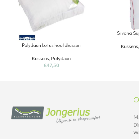
Silvana S
Polydaun Lotus hoofdkussen
Kussens
Kussens
,
Polydaun
€
47,50
O
M
D
W