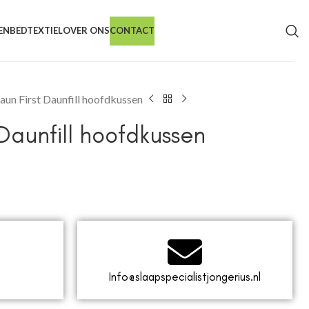
EN
BEDTEXTIEL
OVER ONS
CONTACT
aun First Daunfill hoofdkussen
 Daunfill hoofdkussen
Info@slaapspecialistjongerius.nl