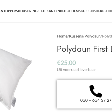
EN
TOPPERS
BOXSPRINGS
LEDIKANTEN
BEDBODEMS
KUSSENS
DEKBEDD
Home
Kussens
Polydaun
Polyd
Polydaun First
€
25,00
Uit voorraad leverbaar
030 - 634 27 27