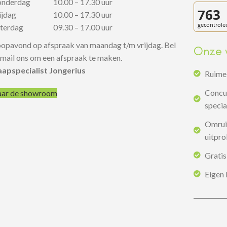
onderdag
10.00 – 17.30 uur
rijdag
10.00 – 17.30 uur
aterdag
09.30 – 17.00 uur
opavond op afspraak van maandag t/m vrijdag. Bel
Onze 
 mail ons om een afspraak te maken.
aapspecialist Jongerius
Ruime 
Concur
ar de showroom
specia
Omruil
uitpr
Gratis
Eigen