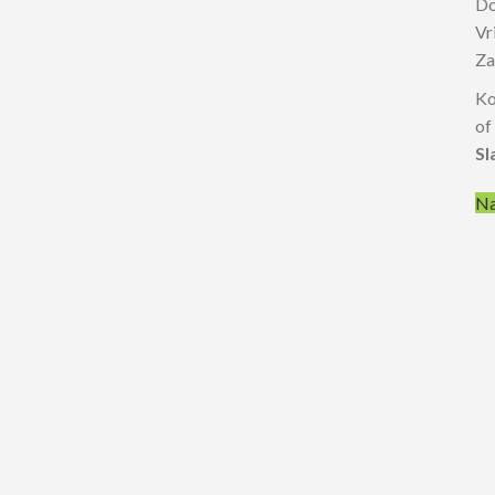
D
V
Z
Ko
of
Sl
Na