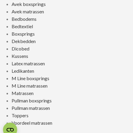
Avek boxsprings
Avek matrassen
Bedbodems
Bedtextiel
Boxsprings
Dekbedden
Dicobed
Kussens
Latex matrassen
Ledikanten
M Line boxsprings
M Line matrassen
Matrassen
Pullman boxsprings
Pullman matrassen
Toppers
Voordeel matrassen