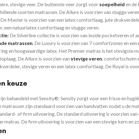
ere, stevige veer. De buitenste veer zorgt voor
soepelheid
en de 
chillende soorten matrassen. De Allure is voorzien van stugge ver
De Master is voorzien van een latex comfortlaag, jute drukverdele
r, een natuurlatex comfortlaag en stugge veren.
ctie:
De Silverline collectie is voorzien van inside pocketveren of
ende matrassen
. De Luxury is voorzien van 7 comfortzones en een 
ng en hoogwaardige latex. Het Premier matras is het stevigste mat
oplaag. De Allure is voorzien van
stevige veren
, comfortschuim e
kverdeler, stevige veren en een latex comfortlaag. De Royal is voo
en keuze
zijn behandeld met Sensity®. Sensity zorgt voor een
frisse en hygi
 matrassen zijn standaard voorzien van handvatten zodat u de mat
tandard- of firm uitvoering. De standard uitvoering is voorzien van 
 matras. De firm uitvoering is voorzien van een stevige kern en zo
en