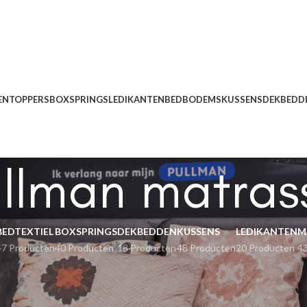
EN
TOPPERS
BOXSPRINGS
LEDIKANTEN
BEDBODEMS
KUSSENS
DEKBEDD
llman matras
BEDTEXTIEL
BOXSPRINGS
DEKBEDDEN
KUSSENS
LEDIKANTEN
M
47 Producten
40 Producten
18 Producten
48 Producten
20 Producten
4
en
Pullman matrassen