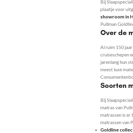
Bij Slaapspecial
plaatje voor ui
showroom
in 
Pullman Goldline
Over de 
Al ruim 150 jaar
cruiseschepen en
jarenlang hun s
meest luxe mater
Consumentenbon
Soorten 
Bij Slaapspecial
matras van Pull
matrassen is er
matrassen van Pu
Goldline collec