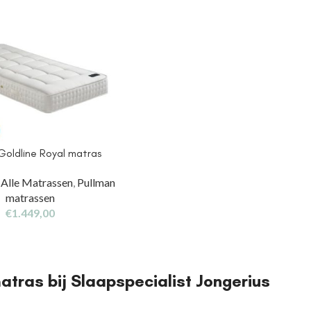
Goldline Royal matras
,
Alle Matrassen
,
Pullman
matrassen
€
1.449,00
atras bij Slaapspecialist Jongerius