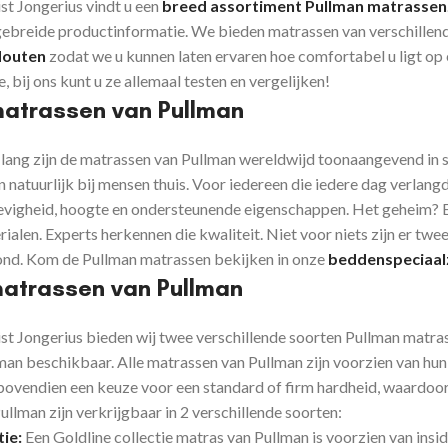
ist Jongerius vindt u een
breed assortiment Pullman matrassen
tgebreide productinformatie. We bieden matrassen van verschillen
Houten
zodat we u kunnen laten ervaren hoe comfortabel u ligt op 
, bij ons kunt u ze allemaal testen en vergelijken!
matrassen van Pullman
 lang zijn de matrassen van Pullman wereldwijd toonaangevend in s
 natuurlijk bij mensen thuis. Voor iedereen die iedere dag verlang
tevigheid, hoogte en ondersteunende eigenschappen. Het geheim? E
ialen. Experts herkennen die kwaliteit. Niet voor niets zijn er tw
d. Kom de Pullman matrassen bekijken in onze
beddenspeciaal
matrassen van Pullman
ist Jongerius bieden wij twee verschillende soorten Pullman matras
man beschikbaar. Alle matrassen van Pullman zijn voorzien van hun
 bovendien een keuze voor een standard of firm hardheid, waardoor
llman zijn verkrijgbaar in 2 verschillende soorten:
tie:
Een Goldline collectie matras van Pullman is voorzien van insi