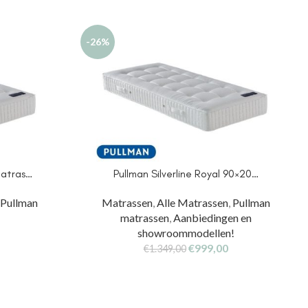
-26%
matras…
Pullman Silverline Royal 90×20…
,
Pullman
Matrassen
,
Alle Matrassen
,
Pullman
matrassen
,
Aanbiedingen en
showroommodellen!
€
999,00
€
1.349,00