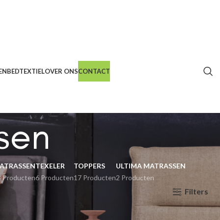
EN
BEDTEXTIEL
OVER ONS
CONTACT
sen
ATRASSEN
TEXELER
TOPPERS
ULTIMA MATRASSEN
3 Producten
6 Producten
17 Producten
2 Producten
Filters
Show
9
12
18
24