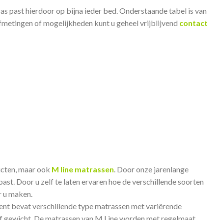
s past hierdoor op bijna ieder bed. Onderstaande tabel is van
fmetingen of mogelijkheden kunt u geheel vrijblijvend
contact
ucten, maar ook
M line matrassen
. Door onze jarenlange
st. Door u zelf te laten ervaren hoe de verschillende soorten
r u maken.
ment bevat verschillende type matrassen met variërende
of gewicht. De matrassen va
n M Line worden met regelmaat