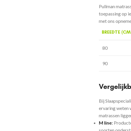
Pullman matrass
toepassing op i
met ons opneme
BREEDTE (CM
80
90
Vergelijk
Bij Slaapspecial
ervaring weten w
matrassen liggen
M line
:
Producte
soorten onderst