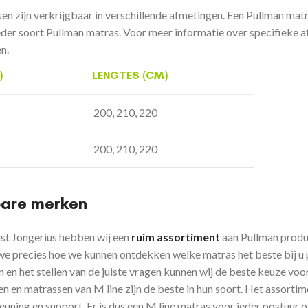
en zijn verkrijgbaar in
verschillende afmetingen.
Een Pullman matra
eder soort Pullman matras. Voor meer informatie over specifieke a
n.
)
LENGTES (CM)
200, 210, 220
200, 210, 220
bare merken
ist Jongerius hebben wij een
ruim assortiment
aan Pullman prod
e precies hoe we kunnen ontdekken welke matras het beste bij u pa
 en het stellen van de juiste vragen kunnen wij de beste keuze voo
n en matrassen van
M line
zijn de beste in hun soort. Het assorti
euning en support.
Er is dus een M line matras voor ieder postuur 