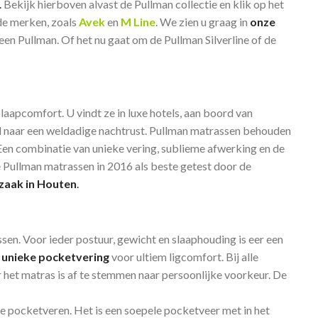
.
Bekijk hierboven alvast de Pullman collectie en klik op het
de merken, zoals
Avek
en
M Line
. We zien u graag in
onze
een Pullman. Of het nu gaat om de Pullman Silverline of de
laapcomfort. U vindt ze in luxe hotels, aan boord van
d naar een
weldadige nachtrust.
Pullman matrassen behouden
en combinatie van unieke vering, sublieme afwerking en de
ee Pullman matrassen in 2016 als beste getest door de
zaak in Houten
.
sen. Voor ieder postuur, gewicht en slaaphouding is eer een
unieke pocketvering
voor ultiem ligcomfort. Bij alle
 het matras is af te stemmen naar persoonlijke voorkeur. De
de pocketveren. Het is een soepele pocketveer met in het