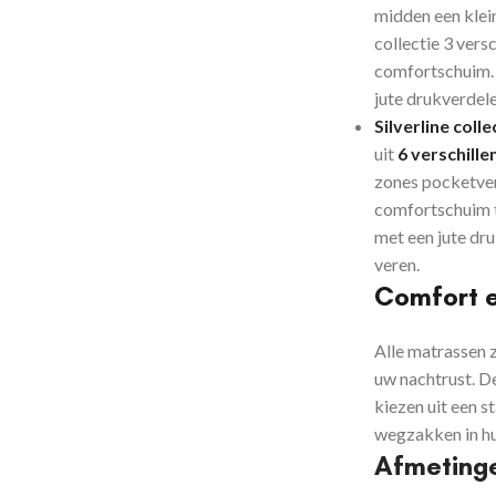
midden een klein
collectie 3 vers
comfortschuim. 
jute drukverdele
Silverline colle
uit
6 verschill
zones pocketveri
comfortschuim t
met een jute dru
veren.
Comfort 
Alle matrassen 
uw nachtrust.
De
kiezen uit een s
wegzakken in hun
Afmeting