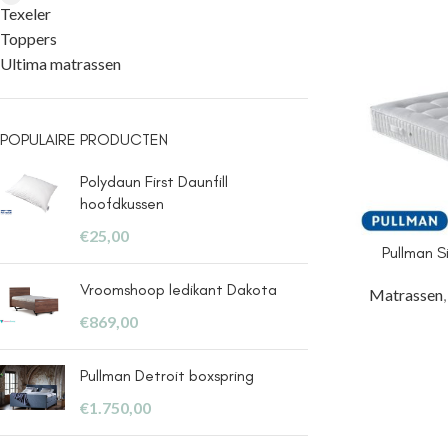
Texeler
Toppers
Ultima matrassen
POPULAIRE PRODUCTEN
Polydaun First Daunfill
hoofdkussen
€
25,00
Pullman S
Vroomshoop ledikant Dakota
Matrassen
€
869,00
Pullman Detroit boxspring
€
1.750,00