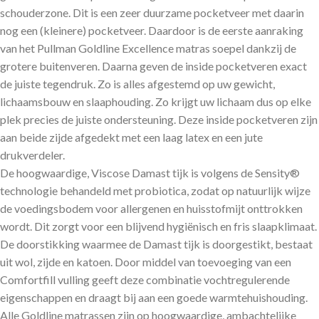
schouderzone. Dit is een zeer duurzame pocketveer met daarin
nog een (kleinere) pocketveer. Daardoor is de eerste aanraking
van het Pullman Goldline Excellence matras soepel dankzij de
grotere buitenveren. Daarna geven de inside pocketveren exact
de juiste tegendruk. Zo is alles afgestemd op uw gewicht,
lichaamsbouw en slaaphouding. Zo krijgt uw lichaam dus op elke
plek precies de juiste ondersteuning. Deze inside pocketveren zijn
aan beide zijde afgedekt met een laag latex en een jute
drukverdeler.
De hoogwaardige, Viscose Damast tijk is volgens de Sensity®
technologie behandeld met probiotica, zodat op natuurlijk wijze
de voedingsbodem voor allergenen en huisstofmijt onttrokken
wordt. Dit zorgt voor een blijvend hygiënisch en fris slaapklimaat.
De doorstikking waarmee de Damast tijk is doorgestikt, bestaat
uit wol, zijde en katoen. Door middel van toevoeging van een
Comfortfill vulling geeft deze combinatie vochtregulerende
eigenschappen en draagt bij aan een goede warmtehuishouding.
Alle Goldline matrassen zijn op hoogwaardige, ambachtelijke