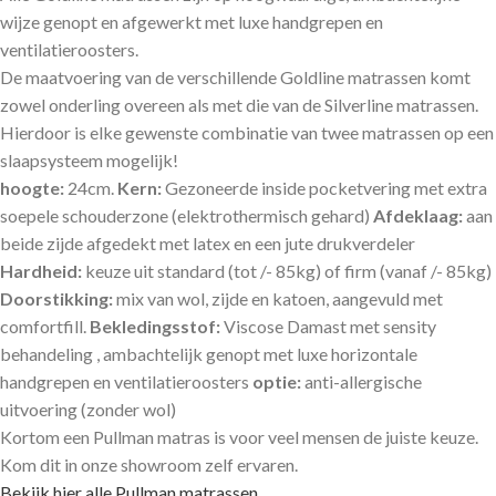
wijze genopt en afgewerkt met luxe handgrepen en
ventilatieroosters.
De maatvoering van de verschillende Goldline matrassen komt
zowel onderling overeen als met die van de Silverline matrassen.
Hierdoor is elke gewenste combinatie van twee matrassen op een
slaapsysteem mogelijk!
hoogte:
24cm.
Kern:
Gezoneerde inside pocketvering met extra
soepele schouderzone (elektrothermisch gehard)
Afdeklaag:
aan
beide zijde afgedekt met latex en een jute drukverdeler
Hardheid:
keuze uit standard (tot /- 85kg) of firm (vanaf /- 85kg)
Doorstikking:
mix van wol, zijde en katoen, aangevuld met
comfortfill.
Bekledingsstof:
Viscose Damast met sensity
behandeling , ambachtelijk genopt met luxe horizontale
handgrepen en ventilatieroosters
optie:
anti-allergische
uitvoering (zonder wol)
Kortom een Pullman matras is voor veel mensen de juiste keuze.
Kom dit in onze showroom zelf ervaren.
Bekijk hier alle Pullman matrassen.