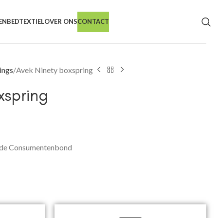
EN
BEDTEXTIEL
OVER ONS
CONTACT
ings
Avek Ninety boxspring
xspring
s de Consumentenbond