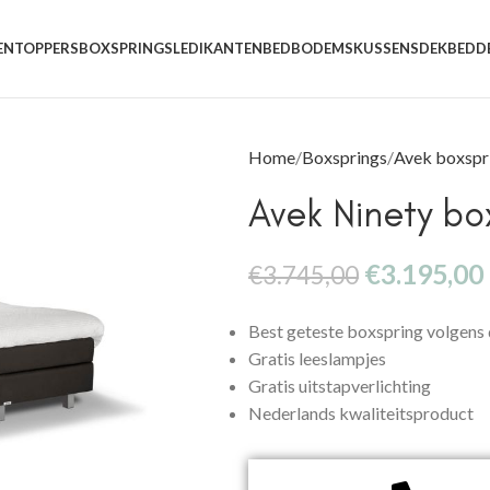
EN
TOPPERS
BOXSPRINGS
LEDIKANTEN
BEDBODEMS
KUSSENS
DEKBEDD
Home
Boxsprings
Avek boxspr
Avek Ninety bo
€
3.195,00
€
3.745,00
Best geteste boxspring volgen
Gratis leeslampjes
Gratis uitstapverlichting
Nederlands kwaliteitsproduct