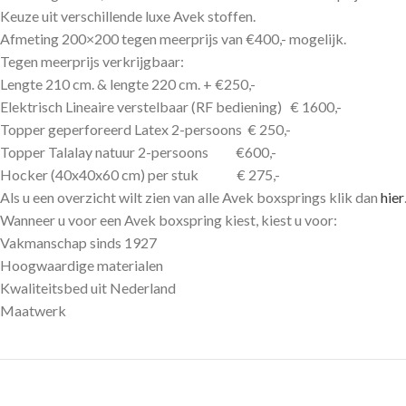
Keuze uit verschillende luxe Avek stoffen.
Afmeting 200×200 tegen meerprijs van €400,- mogelijk.
Tegen meerprijs verkrijgbaar:
Lengte 210 cm. & lengte 220 cm. + €250,-
Elektrisch Lineaire verstelbaar (RF bediening) € 1600,-
Topper geperforeerd Latex 2-persoons € 250,-
Topper Talalay natuur 2-persoons €600,-
Hocker (40x40x60 cm) per stuk € 275,-
Als u een overzicht wilt zien van alle Avek boxsprings klik dan
hier
Wanneer u voor een Avek boxspring kiest, kiest u voor:
Vakmanschap sinds 1927
Hoogwaardige materialen
Kwaliteitsbed uit Nederland
Maatwerk