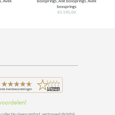
s
,
Avek
Boxsprings
,
Alle Boxsprings
,
Avek
boxsprings
€
5.595,00
voordelen!
collectie slaapcomfort, vertrouwd dichtbij