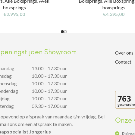
gs
,
Alle Boxsprings
,
Avek
Boxsprings
,
Alle Boxspring
boxsprings
boxsprings
€
2.995,00
€
4.395,00
peningstijden Showroom
Over ons
Contact
aandag
13.00 – 17.30 uur
insdag
10.00 – 17.30 uur
oensdag
10.00 – 17.30 uur
onderdag
10.00 – 17.30 uur
rijdag
10.00 – 17.30 uur
aterdag
09.30 – 17.00 uur
opavond op afspraak van maandag t/m vrijdag. Bel
Onze 
 mail ons om een afspraak te maken.
aapspecialist Jongerius
Ruime 