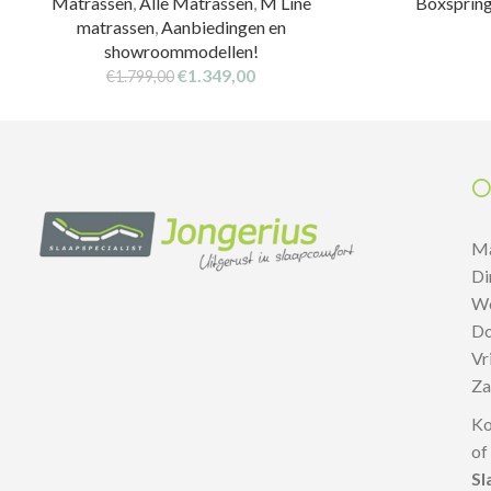
Matrassen
,
Alle Matrassen
,
M Line
Boxsprin
matrassen
,
Aanbiedingen en
showroommodellen!
€
1.349,00
€
1.799,00
O
M
D
W
D
V
Z
Ko
of
Sl