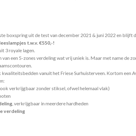
boxspring uit de test van december 2021 & juni 2022 en blijft da
eeslampjes t.w.v. €550,-!
t 3 royale lagen.
 van een 5-zones verdeling wat vrij uniek is. Maar met name de zo
haamscontouren.
 kwaliteitsbedden vanuit het Friese Surhuisterveen. Kortom een A
en:
ook verkrijgbaar zonder stiksel, ofwel helemaal vlak)
poten
deling
, verkrijgbaar in meerdere hardheden
e verdeling