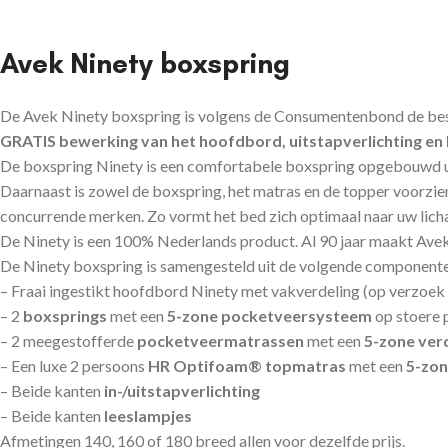
Avek Ninety boxspring
De Avek Ninety boxspring is volgens de Consumentenbond de beste 
GRATIS bewerking van het hoofdbord, uitstapverlichting en l
De boxspring Ninety is een comfortabele boxspring opgebouwd ui
Daarnaast is zowel de boxspring, het matras en de topper voorzien
concurrende merken. Zo vormt het bed zich optimaal naar uw lic
De Ninety is een 100% Nederlands product. Al 90 jaar maakt Avek
De Ninety boxspring is samengesteld uit de volgende component
– Fraai ingestikt hoofdbord Ninety met vakverdeling (op verzoek 
– 2
boxsprings
met een
5-zone pocketveersysteem
op stoere 
– 2 meegestofferde
pocketveermatrassen
met een
5-zone ver
– Een luxe 2 persoons
HR Optifoam® topmatras
met een
5-zon
– Beide kanten
in-/uitstapverlichting
– Beide kanten
leeslampjes
Afmetingen 140, 160 of 180 breed allen voor dezelfde prijs.