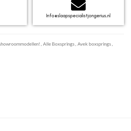
Info@slaapspecialistjongerius.nl
 showroommodellen!
,
Alle Boxsprings
,
Avek boxsprings
,