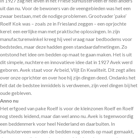
In 1927 zag het leven in het Friese Surhuisterveen er heel anders
uit dan nu. Voor de bewoners van de veengebieden was het een
zwaar bestaan, met de nodige problemen. Grootvader ‘pake’
Roelf Kok was – zoals ze in Friesland zeggen – een oprjochte
kerel: een eerlijke man met praktische oplossingen. In zijn
manufacturenwinkel kreeg hij veel vraag naar bedbodems voor
bedstedes, maar deze hadden geen standaardafmetingen. Zo
ontstond het idee om bedden op maat te gaan maken. Het is uit
dit simpele, nuchtere en innovatieve idee dat in 1927 Avek werd
geboren. Avek staat voor Arbeid, Vlijt En Kwaliteit. Dit zegt alles
over onze oprichter en over hoe hij zijn dingen deed. Ondanks het
feit dat de bedstee inmiddels is verdwenen, zijn veel dingen bij het
oude gebleven.
Anno nu
Het erfgoed van pake Roelf is voor de kleinzonen Roelf en Roelf
nog steeds leidend, maar dan wel anno nu. Avek is tegenwoordig
een beddenmerk voor heel Nederland en daarbuiten. In
Surhuisterveen worden de bedden nog steeds op maat gemaakt,