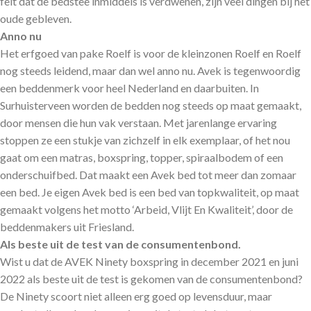
feit dat de bedstee inmiddels is verdwenen, zijn veel dingen bij het
oude gebleven.
Anno nu
Het erfgoed van pake Roelf is voor de kleinzonen Roelf en Roelf
nog steeds leidend, maar dan wel anno nu. Avek is tegenwoordig
een beddenmerk voor heel Nederland en daarbuiten. In
Surhuisterveen worden de bedden nog steeds op maat gemaakt,
door mensen die hun vak verstaan. Met jarenlange ervaring
stoppen ze een stukje van zichzelf in elk exemplaar, of het nou
gaat om een matras, boxspring, topper, spiraalbodem of een
onderschuifbed. Dat maakt een Avek bed tot meer dan zomaar
een bed. Je eigen Avek bed is een bed van topkwaliteit, op maat
gemaakt volgens het motto ‘Arbeid, Vlijt En Kwaliteit’, door de
beddenmakers uit Friesland.
Als beste uit de test van de consumentenbond.
Wist u dat de AVEK Ninety boxspring in december 2021 en juni
2022 als beste uit de test is gekomen van de consumentenbond?
De Ninety scoort niet alleen erg goed op levensduur, maar