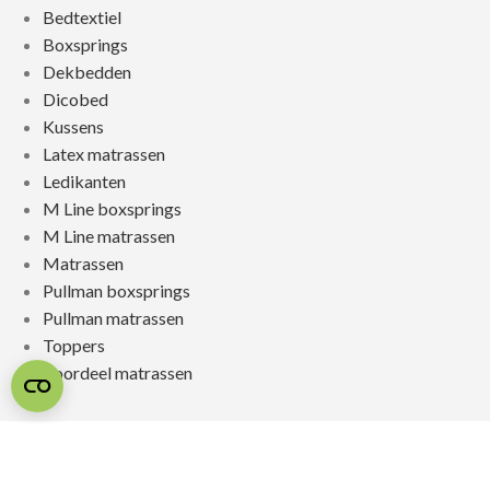
Bedtextiel
Boxsprings
Dekbedden
Dicobed
Kussens
Latex matrassen
Ledikanten
M Line boxsprings
M Line matrassen
Matrassen
Pullman boxsprings
Pullman matrassen
Toppers
Voordeel matrassen
© 2026 SLAAPSPECIALIST JONGERIUS
REALISATIE & ONDERHOUD:
2BEFRESH