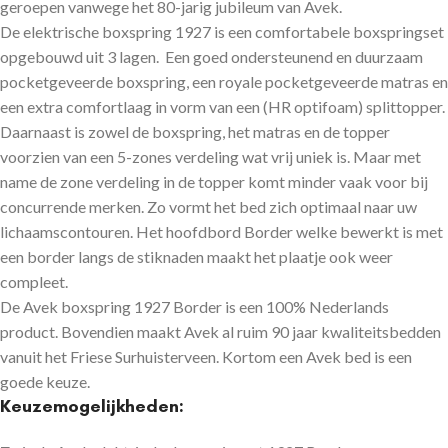
geroepen vanwege het 80-jarig jubileum van Avek.
De elektrische boxspring 1927 is een comfortabele boxspringset
opgebouwd uit 3 lagen. Een goed ondersteunend en duurzaam
pocketgeveerde boxspring, een royale pocketgeveerde matras en
een extra comfortlaag in vorm van een (HR optifoam) splittopper.
Daarnaast is zowel de boxspring, het matras en de topper
voorzien van een 5-zones verdeling wat vrij uniek is. Maar met
name de zone verdeling in de topper komt minder vaak voor bij
concurrende merken. Zo vormt het bed zich optimaal naar uw
lichaamscontouren. Het hoofdbord Border welke bewerkt is met
een border langs de stiknaden maakt het plaatje ook weer
compleet.
De Avek boxspring 1927 Border is een 100% Nederlands
product. Bovendien maakt Avek al ruim 90 jaar kwaliteitsbedden
vanuit het Friese Surhuisterveen. Kortom een Avek bed is een
goede keuze.
Keuzemogelijkheden: