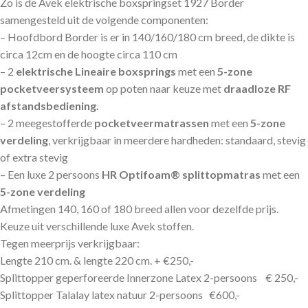
Zo is de Avek elektrische boxspringset 1927 Border
samengesteld uit de volgende componenten:
– Hoofdbord Border is er in 140/160/180 cm breed, de dikte is
circa 12cm en de hoogte circa 110 cm
– 2
elektrische Lineaire
boxsprings
met een
5-zone
pocketveersysteem
op poten naar keuze met
draadloze RF
afstandsbediening.
– 2 meegestofferde
pocketveermatrassen
met een
5-zone
verdeling
, verkrijgbaar in meerdere hardheden: standaard, stevig
of extra stevig
– Een luxe 2 persoons
HR Optifoam® splittopmatras
met een
5-zone verdeling
Afmetingen 140, 160 of 180 breed allen voor dezelfde prijs.
Keuze uit verschillende luxe Avek stoffen.
Tegen meerprijs verkrijgbaar:
Lengte 210 cm. & lengte 220 cm. + €250,-
Splittopper geperforeerde Innerzone Latex 2-persoons € 250,-
Splittopper Talalay latex natuur 2-persoons €600,-