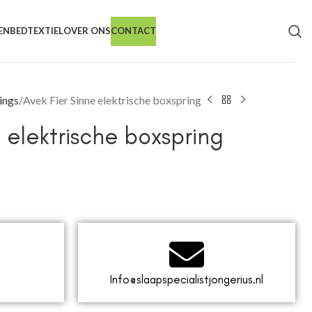
EN
BEDTEXTIEL
OVER ONS
CONTACT
ings
Avek Fier Sinne elektrische boxspring
 elektrische boxspring
Info@slaapspecialistjongerius.nl