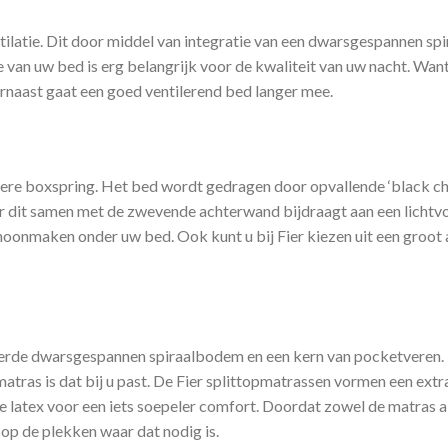
tilatie. Dit door middel van integratie van een dwarsgespannen sp
e van uw bed is erg belangrijk voor de kwaliteit van uw nacht. Wan
aarnaast gaat een goed ventilerend bed langer mee.
ndere boxspring. Het bed wordt gedragen door opvallende ‘black 
 dit samen met de zwevende achterwand bijdraagt aan een lichtvoet
maken onder uw bed. Ook kunt u bij Fier kiezen uit een groot aan
greerde dwarsgespannen spiraalbodem en een kern van pocketveren
 matras is dat bij u past. De Fier splittopmatrassen vormen een extr
ne latex voor een iets soepeler comfort. Doordat zowel de matras
p de plekken waar dat nodig is.