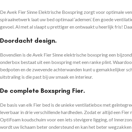
De Avek Fier Sinne Elektrische Boxspring zorgt voor optimale ven
spiraalnetwerk laat uw bed optimaal ‘ademen’. Een goede ventilati
gevoel. Al met al slaapt u prettiger en ontwaakt u heerlijk fris! D
Doordacht design.
Bovendien is de Avek Fier Sinne elektrische boxspring een bijzo
onderbox bestaat uit een boxspring met een ranke plint. Waardoor
bedpoten en de zwevende achterwanden kunt u gemakkelijker schoon
uitstraling is die past bij uw smaak en interieur.
De complete Boxspring Fier.
De basis van elk Fier bed is de unieke ventilatiebox met geïnte
leverbaar in drie verschillende hardheden. Zodat er altijd een Fier
OptiFoam koudschuim voor een iets stevigere ligging, of Innerzo
wordt uw lichaam beter ondersteund en kan het beter wegzakken o