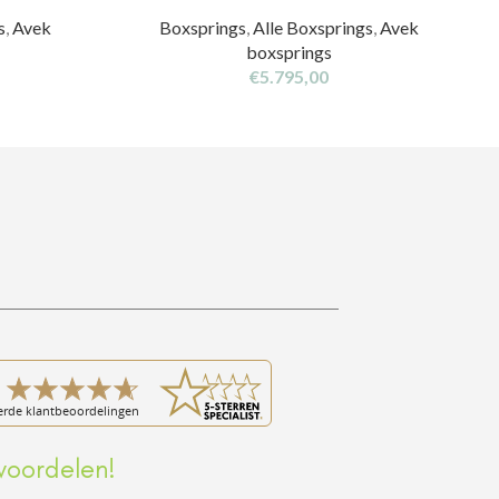
s
,
Avek
Boxsprings
,
Alle Boxsprings
,
Avek
boxsprings
€
5.795,00
voordelen!