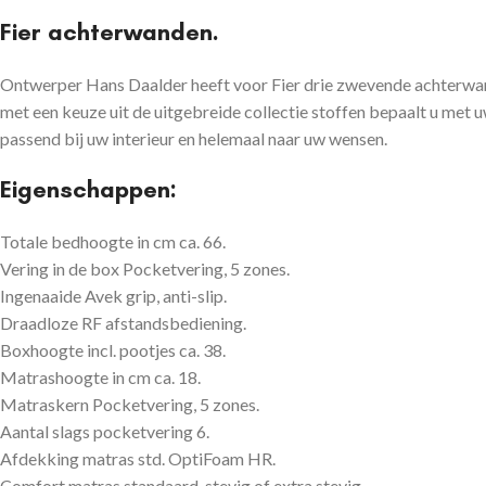
Fier achterwanden.
Ontwerper Hans Daalder heeft voor Fier drie zwevende achterwand
met een keuze uit de uitgebreide collectie stoffen bepaalt u met 
passend bij uw interieur en helemaal naar uw wensen.
Eigenschappen:
Totale bedhoogte in cm ca. 66.
Vering in de box Pocketvering, 5 zones.
Ingenaaide Avek grip, anti-slip.
Draadloze RF afstandsbediening.
Boxhoogte incl. pootjes ca. 38.
Matrashoogte in cm ca. 18.
Matraskern Pocketvering, 5 zones.
Aantal slags pocketvering 6.
Afdekking matras std. OptiFoam HR.
Comfort matras standaard, stevig of extra stevig.