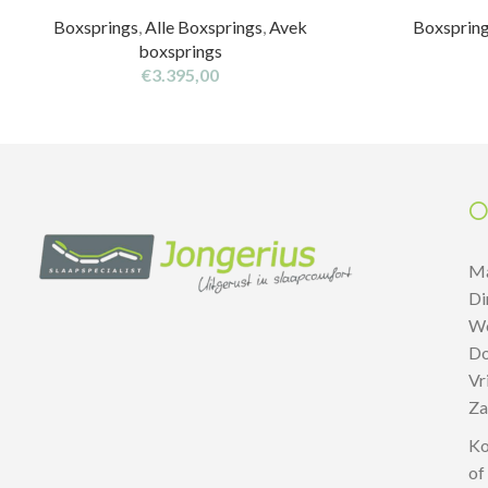
Boxsprings
,
Alle Boxsprings
,
Avek
Boxsprin
boxsprings
€
3.395,00
O
M
D
W
D
V
Z
Ko
of