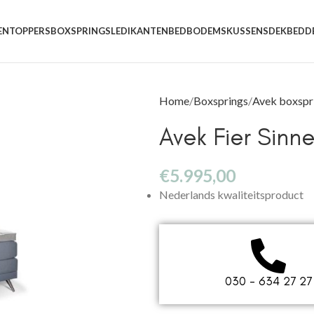
EN
TOPPERS
BOXSPRINGS
LEDIKANTEN
BEDBODEMS
KUSSENS
DEKBEDD
Home
Boxsprings
Avek boxspr
Avek Fier Sinne
€
5.995,00
Nederlands kwaliteitsproduct
030 - 634 27 27