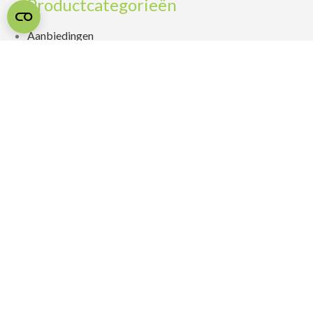
Productcategorieën
Aanbiedingen
Avek boxsprings
Avek matrassen
Bedbodems
Bedtextiel
Boxsprings
Dekbedden
Dicobed
Kussens
Latex matrassen
Ledikanten
M Line boxsprings
M Line matrassen
Matrassen
Pullman boxsprings
Pullman matrassen