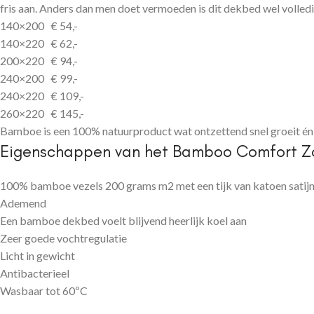
fris aan. Anders dan men doet vermoeden is dit dekbed wel volledig
140×200 € 54,-
140×220 € 62,-
200×220 € 94,-
240×200 € 99,-
240×220 € 109,-
260×220 € 145,-
Bamboe is een 100% natuurproduct wat ontzettend snel groeit én
Eigenschappen van het Bamboo Comfort Z
100% bamboe vezels 200 grams m2 met een tijk van katoen satijn 
Ademend
Een bamboe dekbed voelt blijvend heerlijk koel aan
Zeer goede vochtregulatie
Licht in gewicht
Antibacterieel
Wasbaar tot 60ºC