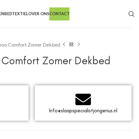
EN
BEDTEXTIEL
OVER ONS
CONTACT
oo Comfort Zomer Dekbed
 Comfort Zomer Dekbed
Info@slaapspecialistjongerius.nl