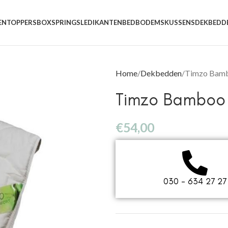
EN
TOPPERS
BOXSPRINGS
LEDIKANTEN
BEDBODEMS
KUSSENS
DEKBEDD
Home
Dekbedden
Timzo Bamb
Timzo Bamboo
€
54,00
030 - 634 27 27