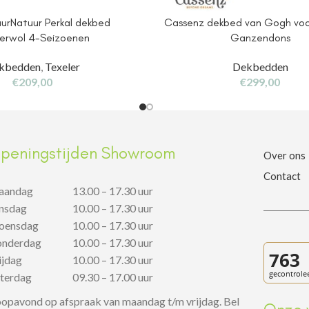
uurNatuur Perkal dekbed
Cassenz dekbed van Gogh voo
erwol 4-Seizoenen
Ganzendons
kbedden
,
Texeler
Dekbedden
€
209,00
€
299,00
peningstijden Showroom
Over ons
Contact
aandag
13.00 – 17.30 uur
insdag
10.00 – 17.30 uur
oensdag
10.00 – 17.30 uur
onderdag
10.00 – 17.30 uur
rijdag
10.00 – 17.30 uur
aterdag
09.30 – 17.00 uur
opavond op afspraak van maandag t/m vrijdag. Bel