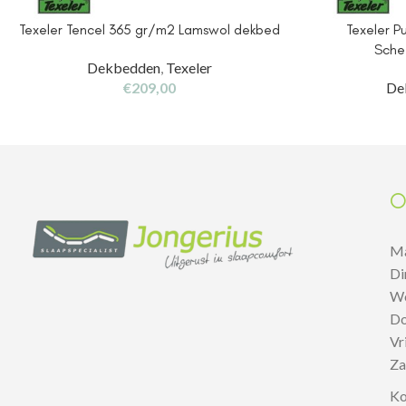
Texeler Tencel 365 gr/m2 Lamswol dekbed
Texeler P
Sche
Dekbedden
,
Texeler
€
209,00
De
O
M
D
W
D
V
Z
Ko