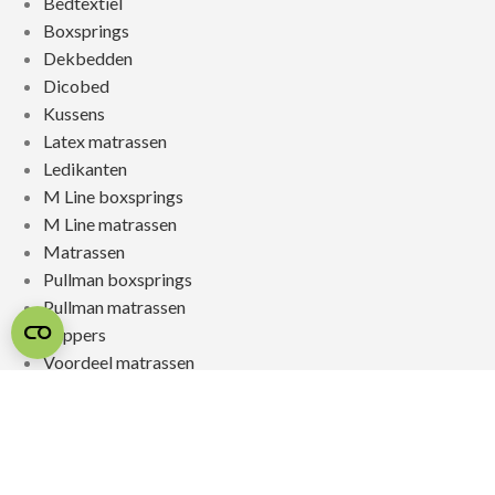
Bedtextiel
Boxsprings
Dekbedden
Dicobed
Kussens
Latex matrassen
Ledikanten
M Line boxsprings
M Line matrassen
Matrassen
Pullman boxsprings
Pullman matrassen
Toppers
Voordeel matrassen
© 2026 SLAAPSPECIALIST JONGERIUS
REALISATIE & ONDERHOUD:
2BEFRESH
PRIVACYBELEID
/
SITEMAP
/
REVIEWPOLICY /