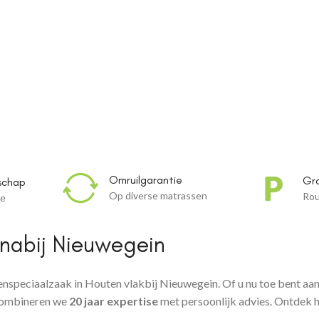
gein
Omruilgarantie
Gra
schap
Op diverse matrassen
Rou
ce
 nabij Nieuwegein
enspeciaalzaak in Houten vlakbij Nieuwegein. Of u nu toe bent aan
 combineren we
20 jaar expertise
met persoonlijk advies. Ontdek 