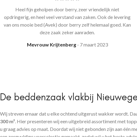
Heel fijn geholpen door berry, zeer vriendelijk niet
opdringerig, en heel veel verstand van zaken. Ook de levering
van ons mooie bed (Avek) door berry zelf helemaal goed. Kan
deze zaak zeker aanraden.
Mevrouw Krijtenberg
7 maart 2023
De beddenzaak vlakbij Nieuwege
Wij streven ernaar dat u elke ochtend uitgerust wakker wordt. Daa
300 m²
. Hier presenteren wij een uitgebreid assortiment met topp
u graag advies op maat. Doordat wij niet gebonden zijn aan één
een zorgvuldige voorselectie gemaakt, zodat wij u het beste advi