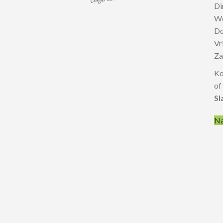
D
W
D
V
Z
Ko
of
Sl
Na