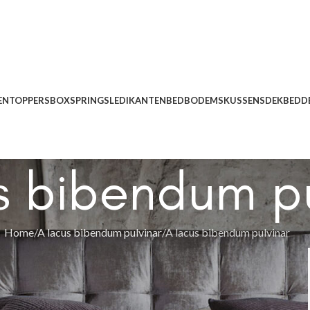
EN
TOPPERS
BOXSPRINGS
LEDIKANTEN
BEDBODEMS
KUSSENS
DEKBEDD
s bibendum pu
Home
A lacus bibendum pulvinar
A lacus bibendum pulvinar