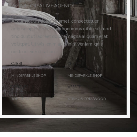
WE ARE CREATIVE AGENCY
Accum luctus dolor sit amet, consectetuer
adipiscing elit, sed diam nonummy nibh euismod
tincidunt ut laoreet dolore magna aliquam erat
volutpat. Ut wisi enim ad minim veniam, quis
nostrud exerci tation.
CLIENT
CLIENT
MINDSPARKLE SHOP
MINDSPARKLE SHOP
DESIGNER
WEBSITE
JOHN DOE
XTEMOS.COM/WOOD