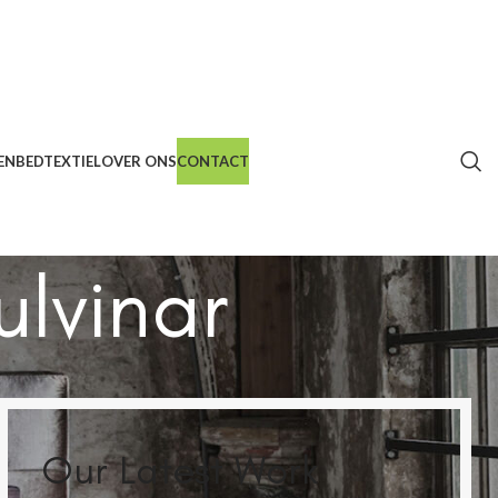
EN
BEDTEXTIEL
OVER ONS
CONTACT
lvinar
Our Latest Work