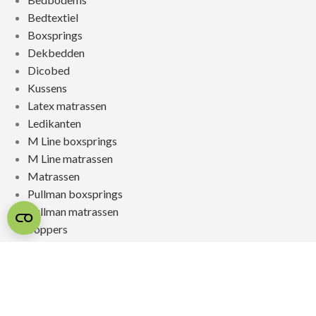
Bedtextiel
Boxsprings
Dekbedden
Dicobed
Kussens
Latex matrassen
Ledikanten
M Line boxsprings
M Line matrassen
Matrassen
Pullman boxsprings
Pullman matrassen
Toppers
Voordeel matrassen
© 2026 SLAAPSPECIALIST JONGERIUS
REALISATIE & ONDERHOUD:
2BEFRESH