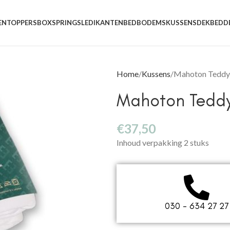
EN
TOPPERS
BOXSPRINGS
LEDIKANTEN
BEDBODEMS
KUSSENS
DEKBEDD
Home
Kussens
Mahoton Teddy
Mahoton Teddy
€
37,50
Inhoud verpakking 2 stuks
030 - 634 27 27