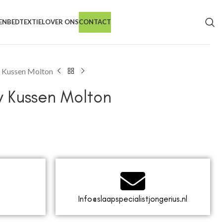
EN
BEDTEXTIEL
OVER ONS
CONTACT
 Kussen Molton
 Kussen Molton
Info@slaapspecialistjongerius.nl