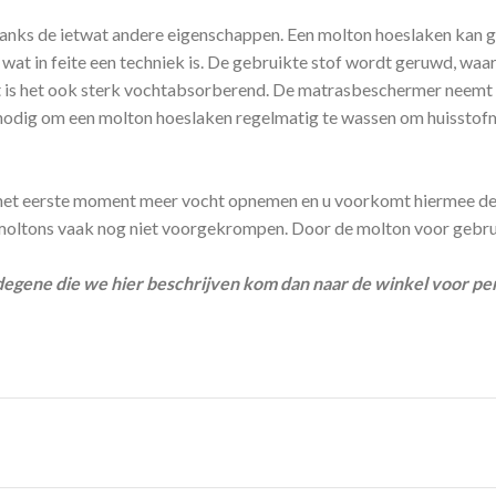
s de ietwat andere eigenschappen. Een molton hoeslaken kan gema
, wat in feite een techniek is. De gebruikte stof wordt geruwd, wa
lt is het ook sterk vochtabsorberend. De matrasbeschermer neemt 
t nodig om een molton hoeslaken regelmatig te wassen om huisstof
et eerste moment meer vocht opnemen en u voorkomt hiermee de kans 
 moltons vaak nog niet voorgekrompen. Door de molton voor gebrui
degene die we hier beschrijven kom dan naar de winkel voor per