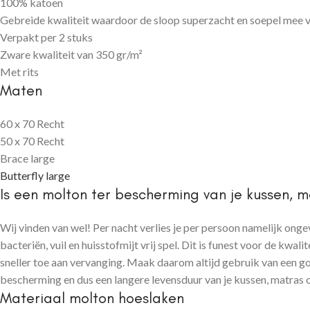
100% katoen
Gebreide kwaliteit waardoor de sloop superzacht en soepel mee 
Verpakt per 2 stuks
Zware kwaliteit van 350 gr/m²
Met rits
Maten
60 x 70 Recht
50 x 70 Recht
Brace large
Butterfly large
Is een molton ter bescherming van je kussen, 
Wij vinden van wel! Per nacht verlies je per persoon namelijk ong
bacteriën, vuil en huisstofmijt vrij spel. Dit is funest voor de kwa
sneller toe aan vervanging. Maak daarom altijd gebruik van een 
bescherming en dus een langere levensduur van je kussen, matras o
Materiaal molton hoeslaken