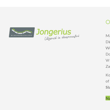
O
M
D
W
D
V
Z
Ko
of
Sl
Na