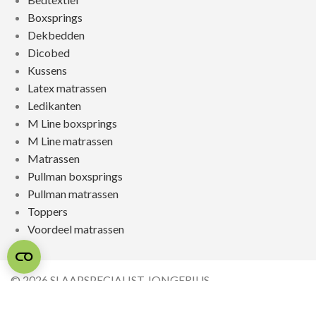
Boxsprings
Dekbedden
Dicobed
Kussens
Latex matrassen
Ledikanten
M Line boxsprings
M Line matrassen
Matrassen
Pullman boxsprings
Pullman matrassen
Toppers
Voordeel matrassen
© 2026 SLAAPSPECIALIST JONGERIUS
REALISATIE & ONDERHOUD:
2BEFRESH
PRIVACYBELEID
/
SITEMAP
/
REVIEWPOLICY /