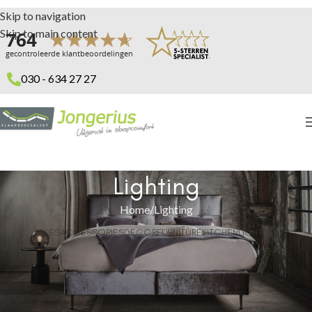
Skip to navigation
Skip to main content
030 - 634 27 27
Lighting
Home
Lighting
ALLES
ACCESSORIES
DECOR
FURNITURE
KITCHEN
LIGHTING
Venenatis nam phasellus
Lighting