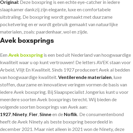
Original:
Deze boxspring is een echte eye-catcher in iedere
slaapkamer dankzij zijn elegante, luxe en comfortabele
uitstraling. De boxspring wordt gemaakt met duurzame
pocketvering en er wordt gebruik gemaakt van natuurlijke
materialen, zoals: paardenhaar, wol en zijde.
Avek boxsprings
Een
Avek boxspring
is een bed uit Nederland van hoogwaardige
kwaliteit waar u op kunt vertrouwen! De letters AVEK staan voor
Arbeid, Vlijt En Kwaliteit. Sinds 1927 produceert Avek al bedden
van hoogwaardige kwaliteit.
Ventilerende materialen
, luxe
stoffen, duurzame en innovatieve veringen vormen de basis van
iedere Avek boxspring. Bij Slaapspecialist Jongerius kunt u voor
meerdere soorten Avek boxsprings terecht. Wij bieden de
volgende soorten boxsprings van Avek aan:
1927
,
Ninety
,
Fier
,
Sinne
en de
Noflik
.
De consumentenbond
heeft de Avek Ninety als beste boxspring beoordeeld in
december 2021. Maar niet alleen in 2021 won de Ninety, deze