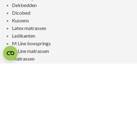
Dekbedden
Dicobed
Kussens
Latex matrassen
Ledikanten
M Line boxsprings
M Line matrassen
Matrassen
Pullman boxsprings
Pullman matrassen
Toppers
Voordeel matrassen
© 2026 SLAAPSPECIALIST JONGERIUS
REALISATIE & ONDERHOUD:
2BEFRESH
PRIVACYBELEID
/
SITEMAP
/
REVIEWPOLICY /
COOKIEBELEID