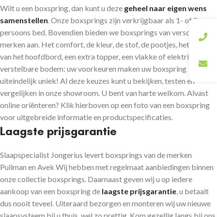
Wilt u een boxspring, dan kunt u deze
geheel naar eigen wens
samenstellen
. Onze boxsprings zijn verkrijgbaar als 1- of 2-
persoons bed. Bovendien bieden we boxsprings van verschillende
merken aan. Het comfort, de kleur, de stof, de pootjes, het uiterlijk
van het hoofdbord, een extra topper, een vlakke of elektrisch
verstelbare bodem: uw voorkeuren maken uw boxspring
uiteindelijk uniek! Al deze keuzes kunt u bekijken, testen en
vergelijken in onze showroom. U bent van harte welkom. Alvast
online oriënteren? Klik hierboven op een foto van een boxspring
voor uitgebreide informatie en productspecificaties.
Laagste prijsgarantie
Slaapspecialist Jongerius levert boxsprings van de merken
Pullman
en
Avek
Wij hebben met regelmaat aanbiedingen binnen
onze collectie boxsprings. Daarnaast geven wij u op iedere
aankoop van een boxspring de
laagste prijsgarantie
, u betaalt
dus nooit teveel. Uiteraard bezorgen en monteren wij uw nieuwe
slaapsysteem bij u thuis, wel zo prettig. Kom gezellig langs bij ons