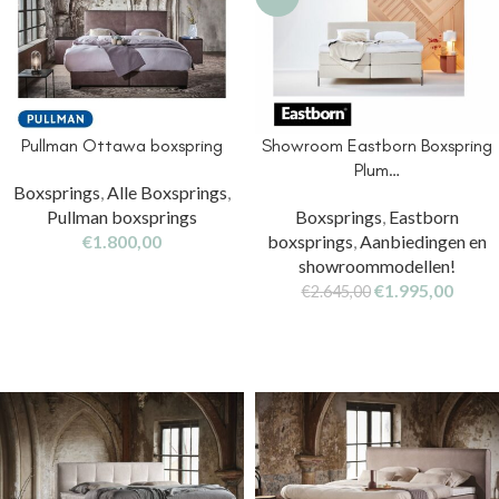
Pullman Ottawa boxspring
Showroom Eastborn Boxspring
Plum…
Boxsprings
,
Alle Boxsprings
,
Pullman boxsprings
Boxsprings
,
Eastborn
€
1.800,00
boxsprings
,
Aanbiedingen en
showroommodellen!
€
1.995,00
€
2.645,00