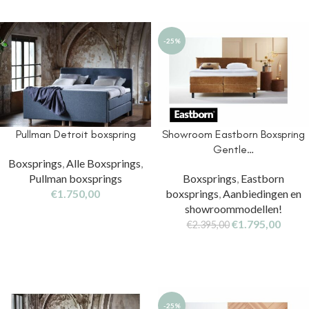
-25%
Pullman Detroit boxspring
Showroom Eastborn Boxspring
Gentle…
Boxsprings
,
Alle Boxsprings
,
Pullman boxsprings
Boxsprings
,
Eastborn
€
1.750,00
boxsprings
,
Aanbiedingen en
showroommodellen!
€
1.795,00
€
2.395,00
-25%