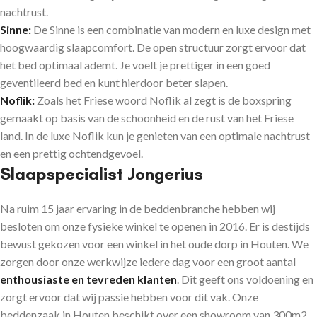
nachtrust.
Sinne:
De Sinne is een combinatie van modern en luxe design met
hoogwaardig slaapcomfort. De open structuur zorgt ervoor dat
het bed optimaal ademt. Je voelt je prettiger in een goed
geventileerd bed en kunt hierdoor beter slapen.
Noflik:
Zoals het Friese woord Noflik al zegt is de boxspring
gemaakt op basis van de schoonheid en de rust van het Friese
land. In de luxe Noflik kun je genieten van een optimale nachtrust
en een prettig ochtendgevoel.
Slaapspecialist Jongerius
Na ruim 15 jaar ervaring in de beddenbranche hebben wij
besloten om onze fysieke winkel te openen in 2016. Er is destijds
bewust gekozen voor een winkel in het oude dorp in Houten. We
zorgen door onze werkwijze iedere dag voor een groot aantal
enthousiaste en tevreden klanten
. Dit geeft ons voldoening en
zorgt ervoor dat wij passie hebben voor dit vak. Onze
beddenzaak in Houten beschikt over een showroom van 300m2