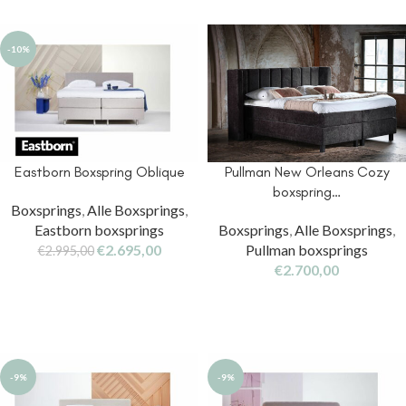
-10%
Eastborn Boxspring Oblique
Pullman New Orleans Cozy
boxspring…
Boxsprings
,
Alle Boxsprings
,
Eastborn boxsprings
Boxsprings
,
Alle Boxsprings
,
€
2.695,00
Pullman boxsprings
€
2.995,00
€
2.700,00
-9%
-9%