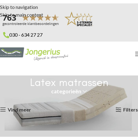
Skip to navigation
Skip to main content
030 - 634 27 27
Latex matrassen
categorieën
Home
Matrassen
Latex matrassen
Toont alle 5 resultaten
Vind meer
Filters