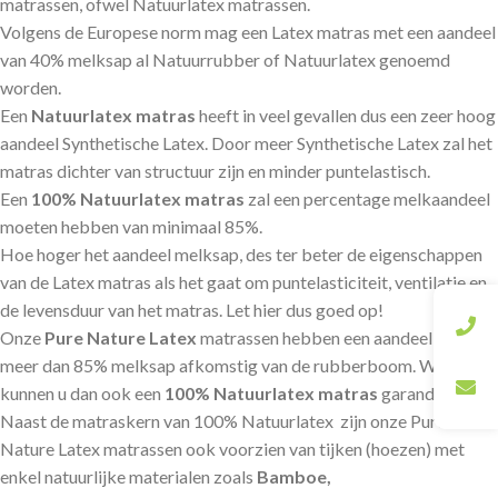
matrassen, ofwel Natuurlatex matrassen.
Volgens de Europese norm mag een Latex matras met een aandeel
van 40% melksap al Natuurrubber of Natuurlatex genoemd
worden.
Een
Natuurlatex matras
heeft in veel gevallen dus een zeer hoog
aandeel Synthetische Latex. Door meer Synthetische Latex zal het
matras dichter van structuur zijn en minder puntelastisch.
Een
100% Natuurlatex
matras
zal een percentage melkaandeel
moeten hebben van minimaal 85%.
Hoe hoger het aandeel melksap, des ter beter de eigenschappen
van de Latex matras als het gaat om puntelasticiteit, ventilatie en
de levensduur van het matras. Let hier dus goed op!
Onze
Pure Nature Latex
matrassen hebben een aandeel van
meer dan 85% melksap afkomstig van de rubberboom. Wij
kunnen u dan ook een
100% Natuurlatex matras
garanderen.
Naast de matraskern van 100% Natuurlatex zijn onze Pure
Nature Latex matrassen ook voorzien van tijken (hoezen) met
enkel natuurlijke materialen zoals
Bamboe,