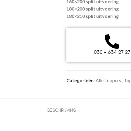
160×200 split uitvoering
180×200 split uitvoering
180×210 split uitvoering
030 - 634 27 27
Categorieën:
Alle Toppers
,
To
BESCHRIJVING