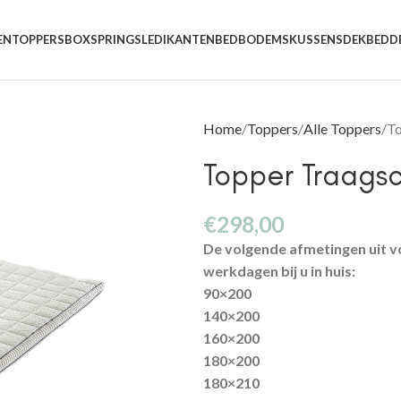
EN
TOPPERS
BOXSPRINGS
LEDIKANTEN
BEDBODEMS
KUSSENS
DEKBEDD
Home
Toppers
Alle Toppers
To
Topper Traags
€
298,00
De volgende afmetingen uit v
werkdagen bij u in huis:
90×200
140×200
160×200
180×200
180×210