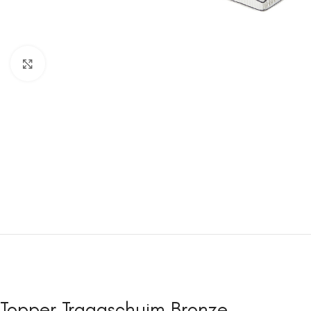
Click to enlarge
Topper Traagschuim Bronze