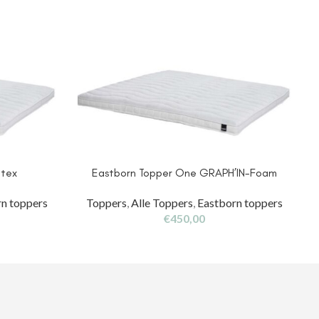
atex
Eastborn Topper One GRAPH’IN-Foam
n toppers
Toppers
,
Alle Toppers
,
Eastborn toppers
€
450,00