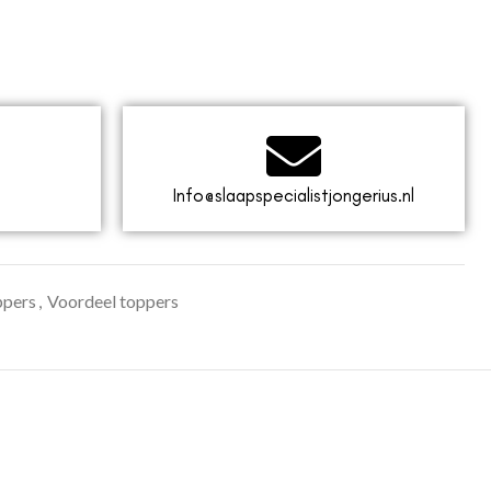
Info@slaapspecialistjongerius.nl
ppers
,
Voordeel toppers