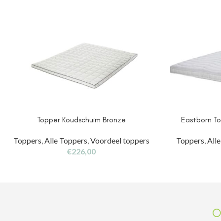
Topper Koudschuim Bronze
Eastborn T
Toppers
,
Alle Toppers
,
Voordeel toppers
Toppers
,
All
€
226,00
O