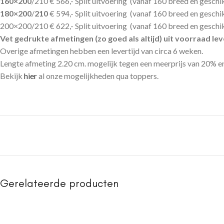
160×200
/210 € 566,- Split uitvoering (vanaf 160 breed en geschi
180×200
/
210
€ 594,- Split uitvoering (vanaf 160 breed en geschi
200×200/210 € 622,- Split uitvoering (vanaf 160 breed en geschik
Vet gedrukte afmetingen (zo goed als altijd) uit voorraad le
Overige afmetingen hebben een levertijd van circa 6 weken.
Lengte afmeting 2.20 cm. mogelijk tegen een meerprijs van 20% en
Bekijk
hier
al onze mogelijkheden qua toppers.
Gerelateerde producten