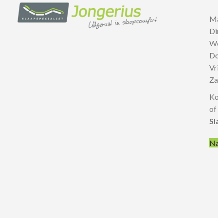
M
D
W
D
V
Z
Ko
of
Sl
Na