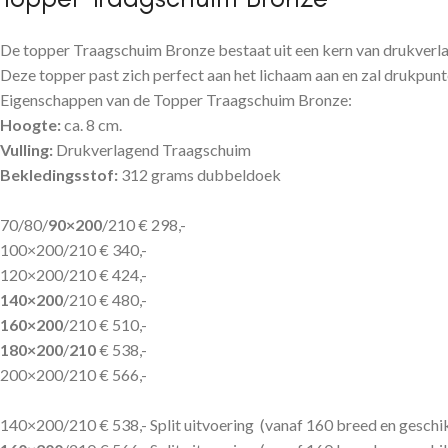
De topper Traagschuim Bronze bestaat uit een kern van drukverl
Deze topper past zich perfect aan het lichaam aan en zal drukpu
Eigenschappen van de Topper Traagschuim Bronze:
Hoogte:
ca. 8 cm.
Vulling:
Drukverlagend Traagschuim
Bekledingsstof:
312 grams dubbeldoek
70/80/
90×200
/210 € 298,-
100×200/210 € 340,-
120×200/210 € 424,-
140×200
/210 € 480,-
160×200
/210 € 510,-
180×200
/
210
€ 538,-
200×200/210 € 566,-
140×200/210 € 538,- Split uitvoering (vanaf 160 breed en geschik