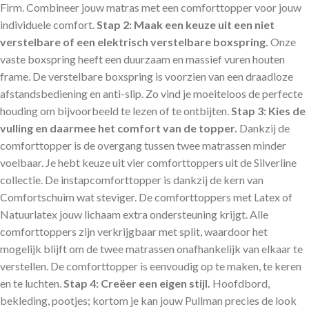
Firm. Combineer jouw matras met een comforttopper voor jouw
individuele comfort.
Stap 2:
Maak een keuze uit een niet
verstelbare of een elektrisch verstelbare boxspring.
Onze
vaste boxspring heeft een duurzaam en massief vuren houten
frame. De verstelbare boxspring is voorzien van een draadloze
afstandsbediening en anti-slip. Zo vind je moeiteloos de perfecte
houding om bijvoorbeeld te lezen of te ontbijten.
Stap 3:
Kies de
vulling en daarmee het comfort van de topper.
Dankzij de
comforttopper is de overgang tussen twee matrassen minder
voelbaar. Je hebt keuze uit vier comforttoppers uit de Silverline
collectie. De instapcomforttopper is dankzij de kern van
Comfortschuim wat steviger. De comforttoppers met Latex of
Natuurlatex jouw lichaam extra ondersteuning krijgt. Alle
comforttoppers zijn verkrijgbaar met split, waardoor het
mogelijk blijft om de twee matrassen onafhankelijk van elkaar te
verstellen. De comforttopper is eenvoudig op te maken, te keren
en te luchten.
Stap 4:
Creëer een eigen stijl.
Hoofdbord,
bekleding, pootjes; kortom je kan jouw Pullman precies de look