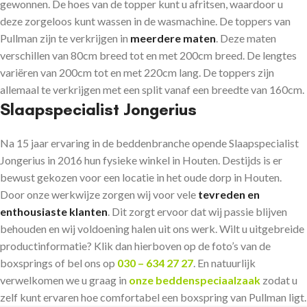
gewonnen. De hoes van de topper kunt u afritsen, waardoor u
deze zorgeloos kunt wassen in de wasmachine. De toppers van
Pullman zijn te verkrijgen in
meerdere maten
. Deze maten
verschillen van 80cm breed tot en met 200cm breed. De lengtes
variëren van 200cm tot en met 220cm lang. De toppers zijn
allemaal te verkrijgen met een split vanaf een breedte van 160cm.
Slaapspecialist Jongerius
Na 15 jaar ervaring in de beddenbranche opende Slaapspecialist
Jongerius in 2016 hun fysieke winkel in Houten. Destijds is er
bewust gekozen voor een locatie in het oude dorp in Houten.
Door onze werkwijze zorgen wij voor vele
tevreden en
enthousiaste klanten
. Dit zorgt ervoor dat wij passie blijven
behouden en wij voldoening halen uit ons werk. Wilt u uitgebreide
productinformatie? Klik dan hierboven op de foto’s van de
boxsprings of bel ons op
030 – 634 27 27
. En natuurlijk
verwelkomen we u graag in
onze beddenspeciaalzaak
zodat u
zelf kunt ervaren hoe comfortabel een boxspring van Pullman ligt.