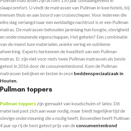
Pullman matrassen
zijn al ruim 150 jaar toonaangevend in
slaapcomfort. U vindt de matrassen van Pullman in luxe hotels, bij
mensen thuis en aan boord van cruiseschepen. Voor iedereen die
elke dag verlangd naar een weldadige nachtrust is er een Pullman
matras. De matrassen behouden jarenlang hun hoogte, stevigheid
en ondersteunende eigenschappen. Het geheim? Een combinatie
van de meest luxe materialen, unieke vering en sublieme
afwerking. Experts herkennen de kwaliteit van een Pullman
matras. Er zijn niet voor niets twee Pullman matrassen als beste
getest in 2016 door de consumentenbond. Kom de Pullman
matrassen bekijken en testen in onze
beddenspeciaalzaak in
Houten
.
Pullman toppers
Pullman toppers
zijn gemaakt van koudschuim of latex. Dit
materiaal past zich aan waar nodig, maar biedt tegelijkertijd de
stevige ondersteuning die u nodig heeft. Bovendien heeft Pullman
4 jaar op rij de best getest prijs van de
consumentenbond