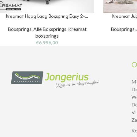
Kreamat Hoog Laag Boxspring Easy 2-…
Kreamat Jub
Boxsprings
,
Alle Boxsprings
,
Kreamat
Boxsprings
,
boxsprings
€
6.996,00
O
M
D
W
D
V
Z
Ko