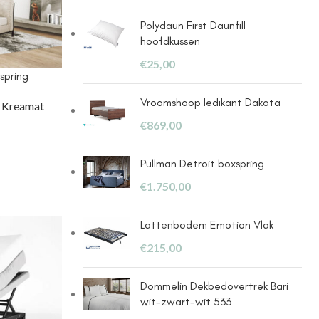
Polydaun First Daunfill
hoofdkussen
€
25,00
spring
Vroomshoop ledikant Dakota
,
Kreamat
€
869,00
Pullman Detroit boxspring
€
1.750,00
Lattenbodem Emotion Vlak
€
215,00
Dommelin Dekbedovertrek Bari
wit-zwart-wit 533