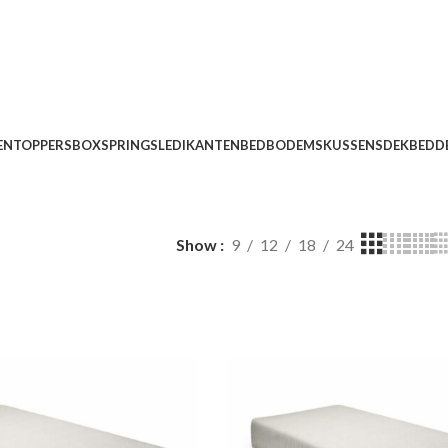
EN
TOPPERS
BOXSPRINGS
LEDIKANTEN
BEDBODEMS
KUSSENS
DEKBEDD
Show
9
12
18
24