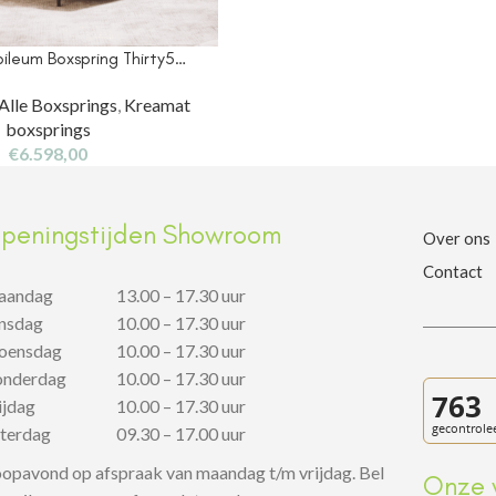
ileum Boxspring Thirty5…
Alle Boxsprings
,
Kreamat
boxsprings
€
6.598,00
peningstijden Showroom
Over ons
Contact
aandag
13.00 – 17.30 uur
insdag
10.00 – 17.30 uur
oensdag
10.00 – 17.30 uur
onderdag
10.00 – 17.30 uur
rijdag
10.00 – 17.30 uur
aterdag
09.30 – 17.00 uur
opavond op afspraak van maandag t/m vrijdag. Bel
Onze 