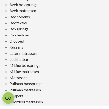
Avek boxsprings
Avek matrassen
Bedbodems
Bedtextiel
Boxsprings
Dekbedden
Dicobed
Kussens
Latex matrassen
Ledikanten
M Line boxsprings
M Line matrassen
Matrassen
Pullman boxsprings
Pullman matrassen
Toppers
Voordeel matrassen